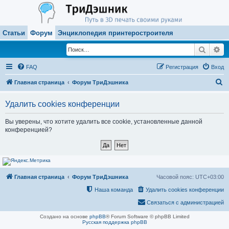
Статьи
Форум
Энциклопедия принтеростроителя
Поиск
Ра
FAQ
Регистрация
Вход
П
Главная страница
Форум ТриДэшника
о
Удалить cookies конференции
и
с
Вы уверены, что хотите удалить все cookie, установленные данной
конференцией?
к
Главная страница
Форум ТриДэшника
Часовой пояс:
UTC+03:00
Наша команда
Удалить cookies конференции
Связаться с администрацией
Создано на основе
phpBB
® Forum Software © phpBB Limited
Русская поддержка phpBB