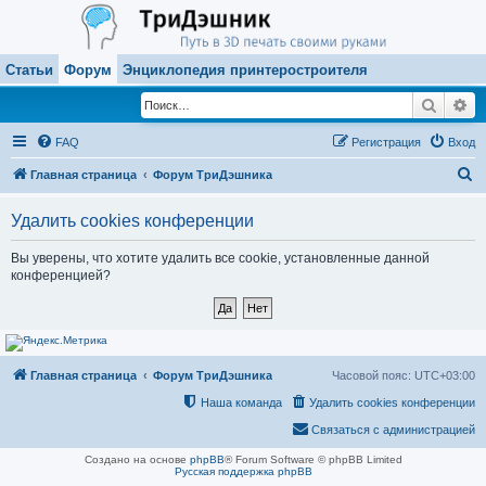
Статьи
Форум
Энциклопедия принтеростроителя
Поиск
Ра
FAQ
Регистрация
Вход
П
Главная страница
Форум ТриДэшника
о
Удалить cookies конференции
и
с
Вы уверены, что хотите удалить все cookie, установленные данной
конференцией?
к
Главная страница
Форум ТриДэшника
Часовой пояс:
UTC+03:00
Наша команда
Удалить cookies конференции
Связаться с администрацией
Создано на основе
phpBB
® Forum Software © phpBB Limited
Русская поддержка phpBB