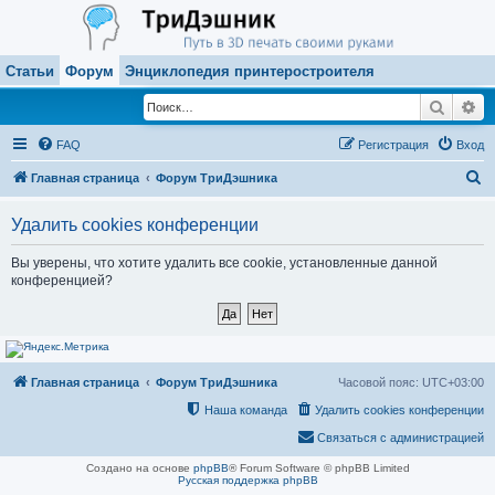
Статьи
Форум
Энциклопедия принтеростроителя
Поиск
Ра
FAQ
Регистрация
Вход
П
Главная страница
Форум ТриДэшника
о
Удалить cookies конференции
и
с
Вы уверены, что хотите удалить все cookie, установленные данной
конференцией?
к
Главная страница
Форум ТриДэшника
Часовой пояс:
UTC+03:00
Наша команда
Удалить cookies конференции
Связаться с администрацией
Создано на основе
phpBB
® Forum Software © phpBB Limited
Русская поддержка phpBB