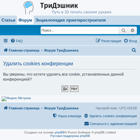
Статьи
Форум
Энциклопедия принтеростроителя
Поиск
Ра
FAQ
Регистрация
Вход
П
Главная страница
Форум ТриДэшника
о
Удалить cookies конференции
и
с
Вы уверены, что хотите удалить все cookie, установленные данной
конференцией?
к
Главная страница
Форум ТриДэшника
Часовой пояс:
UTC+03:00
Наша команда
Удалить cookies конференции
Связаться с администрацией
Создано на основе
phpBB
® Forum Software © phpBB Limited
Русская поддержка phpBB