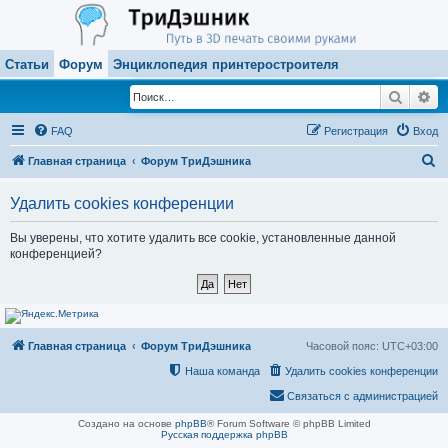
Статьи
Форум
Энциклопедия принтеростроителя
Поиск
Ра
FAQ
Регистрация
Вход
П
Главная страница
Форум ТриДэшника
о
Удалить cookies конференции
и
с
Вы уверены, что хотите удалить все cookie, установленные данной
конференцией?
к
Главная страница
Форум ТриДэшника
Часовой пояс:
UTC+03:00
Наша команда
Удалить cookies конференции
Связаться с администрацией
Создано на основе
phpBB
® Forum Software © phpBB Limited
Русская поддержка phpBB