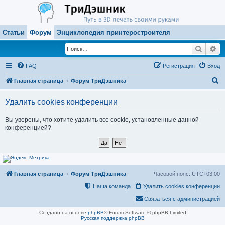
Статьи
Форум
Энциклопедия принтеростроителя
Поиск
Ра
FAQ
Регистрация
Вход
П
Главная страница
Форум ТриДэшника
о
Удалить cookies конференции
и
с
Вы уверены, что хотите удалить все cookie, установленные данной
конференцией?
к
Главная страница
Форум ТриДэшника
Часовой пояс:
UTC+03:00
Наша команда
Удалить cookies конференции
Связаться с администрацией
Создано на основе
phpBB
® Forum Software © phpBB Limited
Русская поддержка phpBB