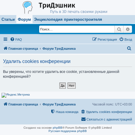
Статьи
Форум
Энциклопедия принтеростроителя
Поиск
Ра
FAQ
Регистрация
Вход
П
Главная страница
Форум ТриДэшника
о
Удалить cookies конференции
и
с
Вы уверены, что хотите удалить все cookie, установленные данной
конференцией?
к
Главная страница
Форум ТриДэшника
Часовой пояс:
UTC+03:00
Наша команда
Удалить cookies конференции
Связаться с администрацией
Создано на основе
phpBB
® Forum Software © phpBB Limited
Русская поддержка phpBB