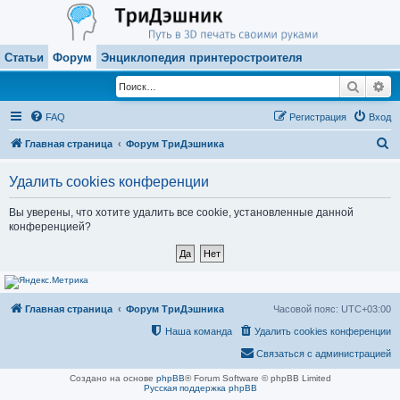
Статьи
Форум
Энциклопедия принтеростроителя
Поиск
Ра
FAQ
Регистрация
Вход
П
Главная страница
Форум ТриДэшника
о
Удалить cookies конференции
и
с
Вы уверены, что хотите удалить все cookie, установленные данной
конференцией?
к
Главная страница
Форум ТриДэшника
Часовой пояс:
UTC+03:00
Наша команда
Удалить cookies конференции
Связаться с администрацией
Создано на основе
phpBB
® Forum Software © phpBB Limited
Русская поддержка phpBB