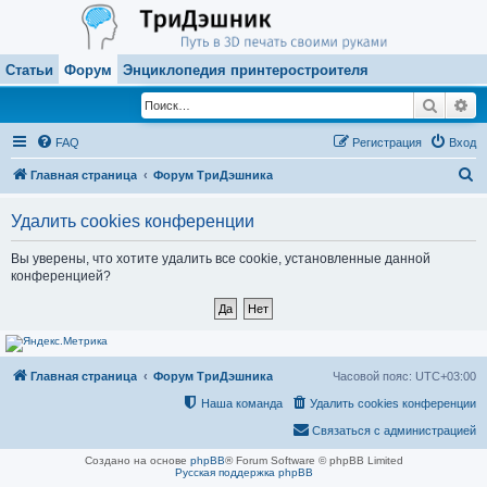
Статьи
Форум
Энциклопедия принтеростроителя
Поиск
Ра
FAQ
Регистрация
Вход
П
Главная страница
Форум ТриДэшника
о
Удалить cookies конференции
и
с
Вы уверены, что хотите удалить все cookie, установленные данной
конференцией?
к
Главная страница
Форум ТриДэшника
Часовой пояс:
UTC+03:00
Наша команда
Удалить cookies конференции
Связаться с администрацией
Создано на основе
phpBB
® Forum Software © phpBB Limited
Русская поддержка phpBB