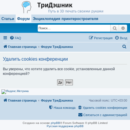
Статьи
Форум
Энциклопедия принтеростроителя
Поиск
Ра
FAQ
Регистрация
Вход
П
Главная страница
Форум ТриДэшника
о
Удалить cookies конференции
и
с
Вы уверены, что хотите удалить все cookie, установленные данной
конференцией?
к
Главная страница
Форум ТриДэшника
Часовой пояс:
UTC+03:00
Наша команда
Удалить cookies конференции
Связаться с администрацией
Создано на основе
phpBB
® Forum Software © phpBB Limited
Русская поддержка phpBB