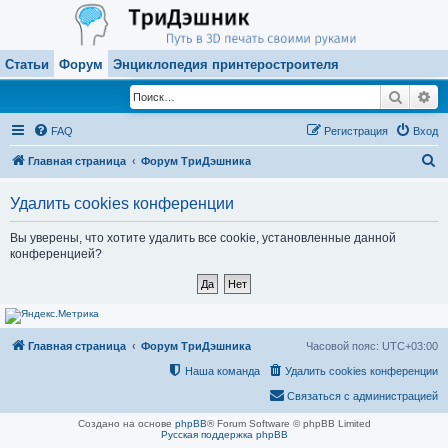
Статьи
Форум
Энциклопедия принтеростроителя
Поиск
Ра
FAQ
Регистрация
Вход
П
Главная страница
Форум ТриДэшника
о
Удалить cookies конференции
и
с
Вы уверены, что хотите удалить все cookie, установленные данной
конференцией?
к
Главная страница
Форум ТриДэшника
Часовой пояс:
UTC+03:00
Наша команда
Удалить cookies конференции
Связаться с администрацией
Создано на основе
phpBB
® Forum Software © phpBB Limited
Русская поддержка phpBB