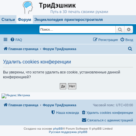
Статьи
Форум
Энциклопедия принтеростроителя
Поиск
Ра
FAQ
Регистрация
Вход
П
Главная страница
Форум ТриДэшника
о
Удалить cookies конференции
и
с
Вы уверены, что хотите удалить все cookie, установленные данной
конференцией?
к
Главная страница
Форум ТриДэшника
Часовой пояс:
UTC+03:00
Наша команда
Удалить cookies конференции
Связаться с администрацией
Создано на основе
phpBB
® Forum Software © phpBB Limited
Русская поддержка phpBB