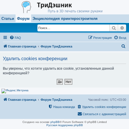
Статьи
Форум
Энциклопедия принтеростроителя
Поиск
Ра
FAQ
Регистрация
Вход
П
Главная страница
Форум ТриДэшника
о
Удалить cookies конференции
и
с
Вы уверены, что хотите удалить все cookie, установленные данной
конференцией?
к
Главная страница
Форум ТриДэшника
Часовой пояс:
UTC+03:00
Наша команда
Удалить cookies конференции
Связаться с администрацией
Создано на основе
phpBB
® Forum Software © phpBB Limited
Русская поддержка phpBB