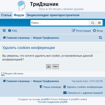
Статьи
Форум
Энциклопедия принтеростроителя
Поиск
Ра
FAQ
Регистрация
Вход
П
Главная страница
Форум ТриДэшника
о
Удалить cookies конференции
и
с
Вы уверены, что хотите удалить все cookie, установленные данной
конференцией?
к
Главная страница
Форум ТриДэшника
Часовой пояс:
UTC+03:00
Наша команда
Удалить cookies конференции
Связаться с администрацией
Создано на основе
phpBB
® Forum Software © phpBB Limited
Русская поддержка phpBB