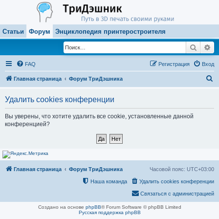
Статьи
Форум
Энциклопедия принтеростроителя
Поиск
Ра
FAQ
Регистрация
Вход
П
Главная страница
Форум ТриДэшника
о
Удалить cookies конференции
и
с
Вы уверены, что хотите удалить все cookie, установленные данной
конференцией?
к
Главная страница
Форум ТриДэшника
Часовой пояс:
UTC+03:00
Наша команда
Удалить cookies конференции
Связаться с администрацией
Создано на основе
phpBB
® Forum Software © phpBB Limited
Русская поддержка phpBB