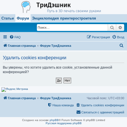
Статьи
Форум
Энциклопедия принтеростроителя
Поиск
Ра
FAQ
Регистрация
Вход
П
Главная страница
Форум ТриДэшника
о
Удалить cookies конференции
и
с
Вы уверены, что хотите удалить все cookie, установленные данной
конференцией?
к
Главная страница
Форум ТриДэшника
Часовой пояс:
UTC+03:00
Наша команда
Удалить cookies конференции
Связаться с администрацией
Создано на основе
phpBB
® Forum Software © phpBB Limited
Русская поддержка phpBB