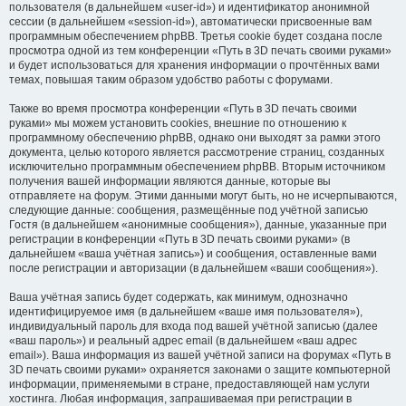
пользователя (в дальнейшем «user-id») и идентификатор анонимной
сессии (в дальнейшем «session-id»), автоматически присвоенные вам
программным обеспечением phpBB. Третья cookie будет создана после
просмотра одной из тем конференции «Путь в 3D печать своими руками»
и будет использоваться для хранения информации о прочтённых вами
темах, повышая таким образом удобство работы с форумами.
Также во время просмотра конференции «Путь в 3D печать своими
руками» мы можем установить cookies, внешние по отношению к
программному обеспечению phpBB, однако они выходят за рамки этого
документа, целью которого является рассмотрение страниц, созданных
исключительно программным обеспечением phpBB. Вторым источником
получения вашей информации являются данные, которые вы
отправляете на форум. Этими данными могут быть, но не исчерпываются,
следующие данные: сообщения, размещённые под учётной записью
Гостя (в дальнейшем «анонимные сообщения»), данные, указанные при
регистрации в конференции «Путь в 3D печать своими руками» (в
дальнейшем «ваша учётная запись») и сообщения, оставленные вами
после регистрации и авторизации (в дальнейшем «ваши сообщения»).
Ваша учётная запись будет содержать, как минимум, однозначно
идентифицируемое имя (в дальнейшем «ваше имя пользователя»),
индивидуальный пароль для входа под вашей учётной записью (далее
«ваш пароль») и реальный адрес email (в дальнейшем «ваш адрес
email»). Ваша информация из вашей учётной записи на форумах «Путь в
3D печать своими руками» охраняется законами о защите компьютерной
информации, применяемыми в стране, предоставляющей нам услуги
хостинга. Любая информация, запрашиваемая при регистрации в