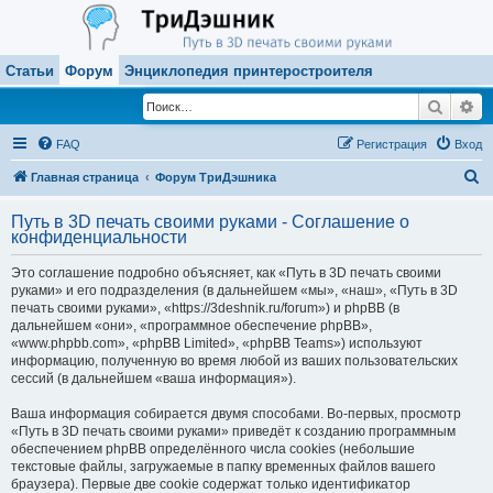
Статьи
Форум
Энциклопедия принтеростроителя
Поиск
Ра
FAQ
Регистрация
Вход
П
Главная страница
Форум ТриДэшника
о
Путь в 3D печать своими руками - Соглашение о
и
конфиденциальности
с
Это соглашение подробно объясняет, как «Путь в 3D печать своими
к
руками» и его подразделения (в дальнейшем «мы», «наш», «Путь в 3D
печать своими руками», «https://3deshnik.ru/forum») и phpBB (в
дальнейшем «они», «программное обеспечение phpBB»,
«www.phpbb.com», «phpBB Limited», «phpBB Teams») используют
информацию, полученную во время любой из ваших пользовательских
сессий (в дальнейшем «ваша информация»).
Ваша информация собирается двумя способами. Во-первых, просмотр
«Путь в 3D печать своими руками» приведёт к созданию программным
обеспечением phpBB определённого числа cookies (небольшие
текстовые файлы, загружаемые в папку временных файлов вашего
браузера). Первые две cookie содержат только идентификатор