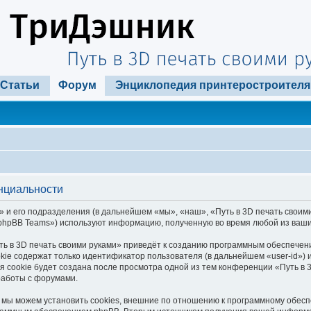
Статьи
Форум
Энциклопедия принтеростроителя
енциальности
 и его подразделения (в дальнейшем «мы», «наш», «Путь в 3D печать своими р
phpBB Teams») используют информацию, полученную во время любой из ваши
ь в 3D печать своими руками» приведёт к созданию программным обеспечен
kie содержат только идентификатор пользователя (в дальнейшем «user-id») и
cookie будет создана после просмотра одной из тем конференции «Путь в 3
работы с форумами.
 мы можем установить cookies, внешние по отношению к программному обеспе