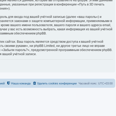
ации являются данные, которые вы отправляете на форум. Этими данными
анные, указанные при регистрации в конференции «Путь в 3D печать
ения»).
роль для входа под вашей учётной записью (далее «ваш пароль») и
 охраняется законами о защите компьютерной информации, применяемыми в
кроме вашего имени пользователя, вашего пароля и вашего адреса email,
лучае у вас есть возможность выбрать, какая информация из вашей учётной
ограммным обеспечением phpBB.
их сайтах. Ваш пароль является средством доступа к вашей учётной
ть своими руками», ни phpBB Limited, ни другое третье лицо не вправе
оля «Забыли пароль?», предусмотренной программным обеспечением phpBB.
я вашей учётной записи.
цией
Наша команда
Удалить cookies конференции
Часовой пояс:
UTC+03:00