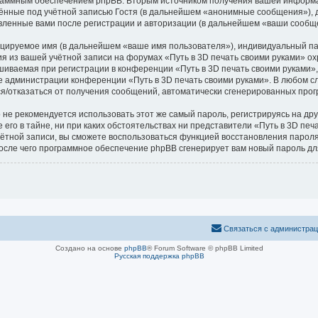
граммным обеспечением phpBB. Вторым источником получения вашей информ
ённые под учётной записью Гостя (в дальнейшем «анонимные сообщения»), д
авленные вами после регистрации и авторизации (в дальнейшем «ваши сообщ
ицируемое имя (в дальнейшем «ваше имя пользователя»), индивидуальный па
ия из вашей учётной записи на форумах «Путь в 3D печать своими руками»
иваемая при регистрации в конференции «Путь в 3D печать своими руками», 
ие администрации конференции «Путь в 3D печать своими руками». В любом с
ться/отказаться от получения сообщений, автоматически сгенерированных пр
 рекомендуется использовать этот же самый пароль, регистрируясь на друг
его в тайне, ни при каких обстоятельствах ни представители «Путь в 3D печа
 учётной записи, вы сможете воспользоваться функцией восстановления пар
после чего программное обеспечение phpBB сгенерирует вам новый пароль дл
Связаться с администра
Создано на основе
phpBB
® Forum Software © phpBB Limited
Русская поддержка phpBB