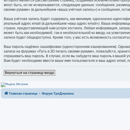
которого является рассмотрение страниц, созданных исключительно про
могут быть, но не исчерпываются, следующие данные: сообщения, размещ
своими руками» (в дальнейшем «ваша учётная запись») и сообщения, ост
Ваша учётная запись будет содержать, как минимум, однозначно идентиф
реальный адрес email (в дальнейшем «ваш адрес email»). Ваша информац
стране, предоставляющей нам услуги хостинга. Любая информация, запраш
может быть как необходимой, так и необязательной ко вводу, на усмотрен
записи будет общедоступна. Кроме того, у вас есть возможность согласи
Ваш пароль надёжно зашифрован (односторонним хэшированием). Однако не
записи на форумах «Путь в 3D печать своими руками», пожалуйста, храните 
спрашивать ваш пароль. В случае, если вы забудете ваш пароль к вашей
Вам будет необходимо ввести ваше имя пользователя и ваш адрес email, 
Вернуться на страницу входа
Главная страница
Форум ТриДэшника