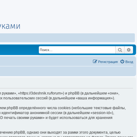
Поиск
Ра
Регистрация
Вход
уками», «https://3deshnik.ru/forum») и phpBB (в дальнейшем «они»,
х пользовательских сессий (в дальнейшем «ваша информация»).
ием phpBB определённого числа cookies (небольшие текстовые файлы,
 идентификатор анонимной сессии (в дальнейшем «session-id»),
D печать своими руками» и будет использоваться для хранения
чению phpBB, однако они выходят за рамки этого документа, целью