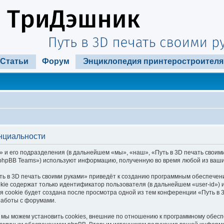
Статьи
Форум
Энциклопедия принтеростроителя
енциальности
 и его подразделения (в дальнейшем «мы», «наш», «Путь в 3D печать своими р
phpBB Teams») используют информацию, полученную во время любой из ваши
ь в 3D печать своими руками» приведёт к созданию программным обеспечен
kie содержат только идентификатор пользователя (в дальнейшем «user-id») и
cookie будет создана после просмотра одной из тем конференции «Путь в 3
работы с форумами.
 мы можем установить cookies, внешние по отношению к программному обеспе