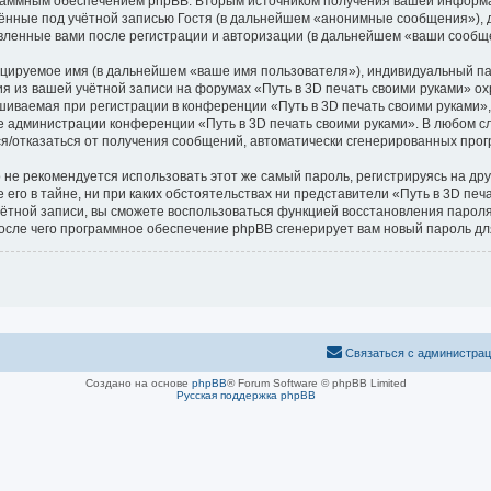
граммным обеспечением phpBB. Вторым источником получения вашей информ
ённые под учётной записью Гостя (в дальнейшем «анонимные сообщения»), д
авленные вами после регистрации и авторизации (в дальнейшем «ваши сообщ
ицируемое имя (в дальнейшем «ваше имя пользователя»), индивидуальный па
ия из вашей учётной записи на форумах «Путь в 3D печать своими руками»
иваемая при регистрации в конференции «Путь в 3D печать своими руками», 
ие администрации конференции «Путь в 3D печать своими руками». В любом с
ться/отказаться от получения сообщений, автоматически сгенерированных пр
 рекомендуется использовать этот же самый пароль, регистрируясь на друг
его в тайне, ни при каких обстоятельствах ни представители «Путь в 3D печа
 учётной записи, вы сможете воспользоваться функцией восстановления пар
после чего программное обеспечение phpBB сгенерирует вам новый пароль дл
Связаться с администра
Создано на основе
phpBB
® Forum Software © phpBB Limited
Русская поддержка phpBB