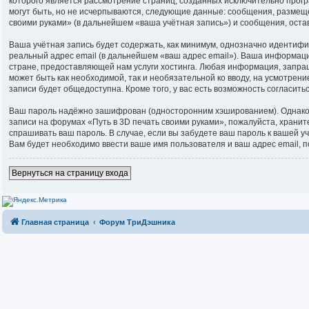
которого является рассмотрение страниц, созданных исключительно про
могут быть, но не исчерпываются, следующие данные: сообщения, размещ
своими руками» (в дальнейшем «ваша учётная запись») и сообщения, ост
Ваша учётная запись будет содержать, как минимум, однозначно идентиф
реальный адрес email (в дальнейшем «ваш адрес email»). Ваша информац
стране, предоставляющей нам услуги хостинга. Любая информация, запраш
может быть как необходимой, так и необязательной ко вводу, на усмотрен
записи будет общедоступна. Кроме того, у вас есть возможность согласи
Ваш пароль надёжно зашифрован (односторонним хэшированием). Однако не
записи на форумах «Путь в 3D печать своими руками», пожалуйста, храните 
спрашивать ваш пароль. В случае, если вы забудете ваш пароль к вашей
Вам будет необходимо ввести ваше имя пользователя и ваш адрес email, 
Вернуться на страницу входа
Главная страница
Форум ТриДэшника