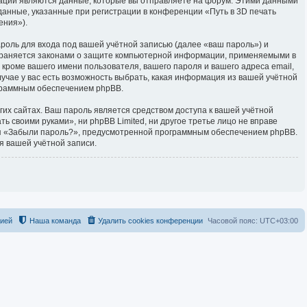
ации являются данные, которые вы отправляете на форум. Этими данными
анные, указанные при регистрации в конференции «Путь в 3D печать
ения»).
роль для входа под вашей учётной записью (далее «ваш пароль») и
 охраняется законами о защите компьютерной информации, применяемыми в
кроме вашего имени пользователя, вашего пароля и вашего адреса email,
лучае у вас есть возможность выбрать, какая информация из вашей учётной
ограммным обеспечением phpBB.
их сайтах. Ваш пароль является средством доступа к вашей учётной
ть своими руками», ни phpBB Limited, ни другое третье лицо не вправе
оля «Забыли пароль?», предусмотренной программным обеспечением phpBB.
я вашей учётной записи.
цией
Наша команда
Удалить cookies конференции
Часовой пояс:
UTC+03:00