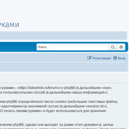
Поиск
Ра
Регистрация
Вход
уками», «https://3deshnik.ru/forum») и phpBB (в дальнейшем «они»,
х пользовательских сессий (в дальнейшем «ваша информация»).
ием phpBB определённого числа cookies (небольшие текстовые файлы,
 идентификатор анонимной сессии (в дальнейшем «session-id»),
D печать своими руками» и будет использоваться для хранения
чению phpBB, однако они выходят за рамки этого документа, целью