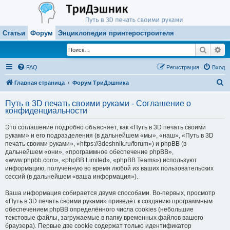
Статьи
Форум
Энциклопедия принтеростроителя
Поиск
Ра
FAQ
Регистрация
Вход
П
Главная страница
Форум ТриДэшника
о
Путь в 3D печать своими руками - Соглашение о
и
конфиденциальности
с
Это соглашение подробно объясняет, как «Путь в 3D печать своими
к
руками» и его подразделения (в дальнейшем «мы», «наш», «Путь в 3D
печать своими руками», «https://3deshnik.ru/forum») и phpBB (в
дальнейшем «они», «программное обеспечение phpBB»,
«www.phpbb.com», «phpBB Limited», «phpBB Teams») используют
информацию, полученную во время любой из ваших пользовательских
сессий (в дальнейшем «ваша информация»).
Ваша информация собирается двумя способами. Во-первых, просмотр
«Путь в 3D печать своими руками» приведёт к созданию программным
обеспечением phpBB определённого числа cookies (небольшие
текстовые файлы, загружаемые в папку временных файлов вашего
браузера). Первые две cookie содержат только идентификатор