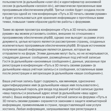
пользователя (в дальнейшем «user-id») и идентификатор анонимной
сессии (в дальнейшем «session-id»), автоматически присвоенные вам
программным обеспечением phpBB. Третья cookie будет создана после
просмотра одной из тем конференции «Путь в 3D печать своими руками»
и будет использоваться для хранения информации о прочтённых вами
темах, повышая таким образом удобство работы с форумами.
Также во время просмотра конференции «Путь в 3D печать своими
руками» мы можем установить cookies, внешние по отношению к
программному обеспечению phpBB, однако они выходят за рамки этого
документа, целью которого является рассмотрение страниц, созданных
исключительно программным обеспечением phpBB. Вторым источником
получения вашей информации являются данные, которые вы
отправляете на форум. Этими данными могут быть, но не исчерпываются,
следующие данные: сообщения, размещённые под учётной записью
Гостя (в дальнейшем «анонимные сообщения»), данные, указанные при
регистрации в конференции «Путь в 3D печать своими руками» (в
дальнейшем «ваша учётная запись») и сообщения, оставленные вами
после регистрации и авторизации (в дальнейшем «ваши сообщения»).
Ваша учётная запись будет содержать, как минимум, однозначно
идентифицируемое имя (в дальнейшем «ваше имя пользователя»),
индивидуальный пароль для входа под вашей учётной записью (далее
«ваш пароль») и реальный адрес email (в дальнейшем «ваш адрес
email»). Ваша информация из вашей учётной записи на форумах «Путь в
3D печать своими руками» охраняется законами о защите компьютерной
информации, применяемыми в стране, предоставляющей нам услуги
хостинга. Любая информация, запрашиваемая при регистрации в