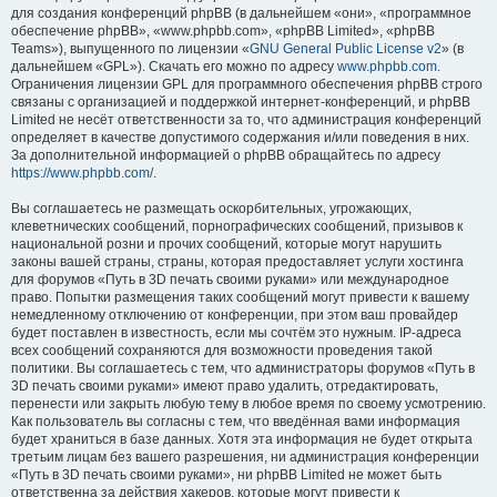
для создания конференций phpBB (в дальнейшем «они», «программное
обеспечение phpBB», «www.phpbb.com», «phpBB Limited», «phpBB
Teams»), выпущенного по лицензии «
GNU General Public License v2
» (в
дальнейшем «GPL»). Скачать его можно по адресу
www.phpbb.com
.
Ограничения лицензии GPL для программного обеспечения phpBB строго
связаны с организацией и поддержкой интернет-конференций, и phpBB
Limited не несёт ответственности за то, что администрация конференций
определяет в качестве допустимого содержания и/или поведения в них.
За дополнительной информацией о phpBB обращайтесь по адресу
https://www.phpbb.com/
.
Вы соглашаетесь не размещать оскорбительных, угрожающих,
клеветнических сообщений, порнографических сообщений, призывов к
национальной розни и прочих сообщений, которые могут нарушить
законы вашей страны, страны, которая предоставляет услуги хостинга
для форумов «Путь в 3D печать своими руками» или международное
право. Попытки размещения таких сообщений могут привести к вашему
немедленному отключению от конференции, при этом ваш провайдер
будет поставлен в известность, если мы сочтём это нужным. IP-адреса
всех сообщений сохраняются для возможности проведения такой
политики. Вы соглашаетесь с тем, что администраторы форумов «Путь в
3D печать своими руками» имеют право удалить, отредактировать,
перенести или закрыть любую тему в любое время по своему усмотрению.
Как пользователь вы согласны с тем, что введённая вами информация
будет храниться в базе данных. Хотя эта информация не будет открыта
третьим лицам без вашего разрешения, ни администрация конференции
«Путь в 3D печать своими руками», ни phpBB Limited не может быть
ответственна за действия хакеров, которые могут привести к