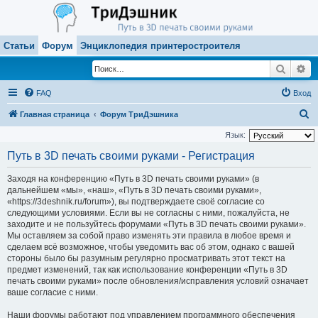
Статьи
Форум
Энциклопедия принтеростроителя
Поиск
Ра
FAQ
Вход
П
Главная страница
Форум ТриДэшника
о
Язык:
и
Путь в 3D печать своими руками - Регистрация
с
Заходя на конференцию «Путь в 3D печать своими руками» (в
к
дальнейшем «мы», «наш», «Путь в 3D печать своими руками»,
«https://3deshnik.ru/forum»), вы подтверждаете своё согласие со
следующими условиями. Если вы не согласны с ними, пожалуйста, не
заходите и не пользуйтесь форумами «Путь в 3D печать своими руками».
Мы оставляем за собой право изменять эти правила в любое время и
сделаем всё возможное, чтобы уведомить вас об этом, однако с вашей
стороны было бы разумным регулярно просматривать этот текст на
предмет изменений, так как использование конференции «Путь в 3D
печать своими руками» после обновления/исправления условий означает
ваше согласие с ними.
Наши форумы работают под управлением программного обеспечения