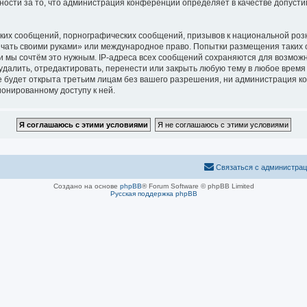
нности за то, что администрация конференций определяет в качестве допуст
ких сообщений, порнографических сообщений, призывов к национальной розн
печать своими руками» или международное право. Попытки размещения таких
и мы сочтём это нужным. IP-адреса всех сообщений сохраняются для возможн
алить, отредактировать, перенести или закрыть любую тему в любое время п
 будет открыта третьим лицам без вашего разрешения, ни администрация ко
ионированному доступу к ней.
Связаться с администра
Создано на основе
phpBB
® Forum Software © phpBB Limited
Русская поддержка phpBB