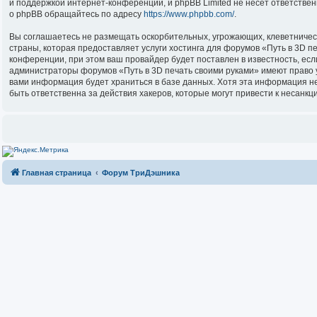
и поддержкой интернет-конференций, и phpBB Limited не несёт ответстве
о phpBB обращайтесь по адресу
https://www.phpbb.com/
.
Вы соглашаетесь не размещать оскорбительных, угрожающих, клеветничес
страны, которая предоставляет услуги хостинга для форумов «Путь в 3D 
конференции, при этом ваш провайдер будет поставлен в известность, есл
администраторы форумов «Путь в 3D печать своими руками» имеют право уд
вами информация будет храниться в базе данных. Хотя эта информация не
быть ответственна за действия хакеров, которые могут привести к несанкц
Главная страница
Форум ТриДэшника