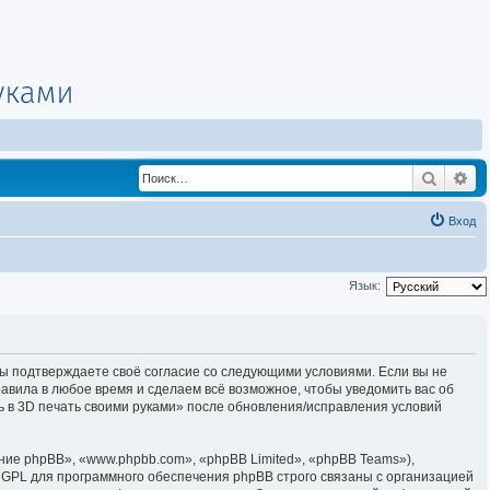
Поиск
Ра
Вход
Язык:
, вы подтверждаете своё согласие со следующими условиями. Если вы не
равила в любое время и сделаем всё возможное, чтобы уведомить вас об
ь в 3D печать своими руками» после обновления/исправления условий
е phpBB», «www.phpbb.com», «phpBB Limited», «phpBB Teams»),
 GPL для программного обеспечения phpBB строго связаны с организацией