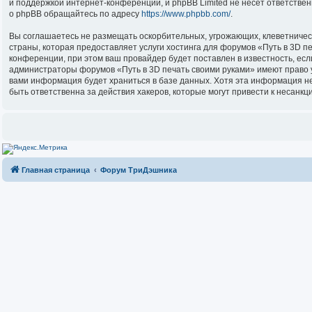
и поддержкой интернет-конференций, и phpBB Limited не несёт ответстве
о phpBB обращайтесь по адресу
https://www.phpbb.com/
.
Вы соглашаетесь не размещать оскорбительных, угрожающих, клеветничес
страны, которая предоставляет услуги хостинга для форумов «Путь в 3D 
конференции, при этом ваш провайдер будет поставлен в известность, есл
администраторы форумов «Путь в 3D печать своими руками» имеют право уд
вами информация будет храниться в базе данных. Хотя эта информация не
быть ответственна за действия хакеров, которые могут привести к несанкц
Главная страница
Форум ТриДэшника