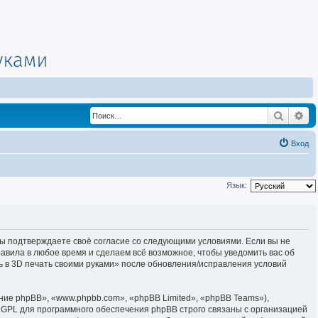
Поиск
Ра
Вход
Язык:
, вы подтверждаете своё согласие со следующими условиями. Если вы не
равила в любое время и сделаем всё возможное, чтобы уведомить вас об
ь в 3D печать своими руками» после обновления/исправления условий
е phpBB», «www.phpbb.com», «phpBB Limited», «phpBB Teams»),
 GPL для программного обеспечения phpBB строго связаны с организацией