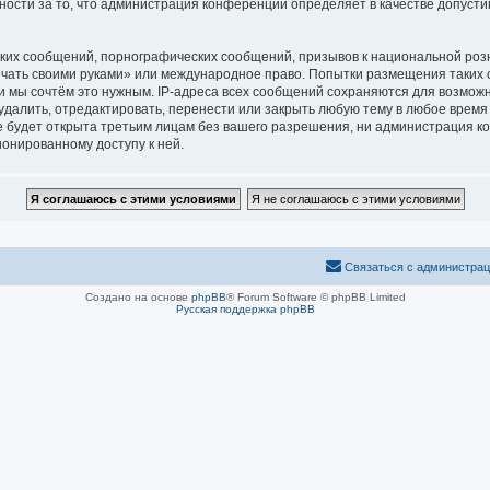
нности за то, что администрация конференций определяет в качестве допуст
ких сообщений, порнографических сообщений, призывов к национальной розн
печать своими руками» или международное право. Попытки размещения таких
и мы сочтём это нужным. IP-адреса всех сообщений сохраняются для возможн
алить, отредактировать, перенести или закрыть любую тему в любое время п
 будет открыта третьим лицам без вашего разрешения, ни администрация ко
ионированному доступу к ней.
Связаться с администра
Создано на основе
phpBB
® Forum Software © phpBB Limited
Русская поддержка phpBB