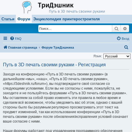
Статьи
Форум
Энциклопедия принтеростроителя
Поиск
Ра
FAQ
Вход
П
Главная страница
Форум ТриДэшника
о
Язык:
и
Путь в 3D печать своими руками - Регистрация
с
Заходя на конференцию «Путь в 3D печать своими руками» (в
к
дальнейшем «мы», «наш», «Путь в 3D печать своими руками»,
«https://3deshnik.ru/forum»), вы подтверждаете своё согласие со
следующими условиями. Если вы не согласны с ними, пожалуйста, не
заходите и не пользуйтесь форумами «Путь в 3D печать своими руками».
Мы оставляем за собой право изменять эти правила в любое время и
сделаем всё возможное, чтобы уведомить вас об этом, однако с вашей
стороны было бы разумным регулярно просматривать этот текст на
предмет изменений, так как использование конференции «Путь в 3D
печать своими руками» после обновления/исправления условий означает
ваше согласие с ними.
Наши форумы работают под управлением программного обеспечения