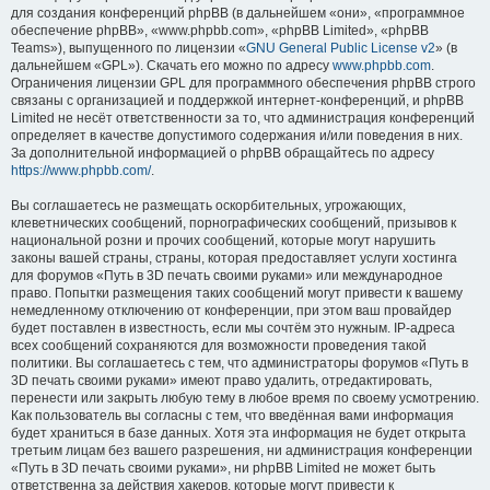
для создания конференций phpBB (в дальнейшем «они», «программное
обеспечение phpBB», «www.phpbb.com», «phpBB Limited», «phpBB
Teams»), выпущенного по лицензии «
GNU General Public License v2
» (в
дальнейшем «GPL»). Скачать его можно по адресу
www.phpbb.com
.
Ограничения лицензии GPL для программного обеспечения phpBB строго
связаны с организацией и поддержкой интернет-конференций, и phpBB
Limited не несёт ответственности за то, что администрация конференций
определяет в качестве допустимого содержания и/или поведения в них.
За дополнительной информацией о phpBB обращайтесь по адресу
https://www.phpbb.com/
.
Вы соглашаетесь не размещать оскорбительных, угрожающих,
клеветнических сообщений, порнографических сообщений, призывов к
национальной розни и прочих сообщений, которые могут нарушить
законы вашей страны, страны, которая предоставляет услуги хостинга
для форумов «Путь в 3D печать своими руками» или международное
право. Попытки размещения таких сообщений могут привести к вашему
немедленному отключению от конференции, при этом ваш провайдер
будет поставлен в известность, если мы сочтём это нужным. IP-адреса
всех сообщений сохраняются для возможности проведения такой
политики. Вы соглашаетесь с тем, что администраторы форумов «Путь в
3D печать своими руками» имеют право удалить, отредактировать,
перенести или закрыть любую тему в любое время по своему усмотрению.
Как пользователь вы согласны с тем, что введённая вами информация
будет храниться в базе данных. Хотя эта информация не будет открыта
третьим лицам без вашего разрешения, ни администрация конференции
«Путь в 3D печать своими руками», ни phpBB Limited не может быть
ответственна за действия хакеров, которые могут привести к