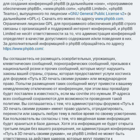
для создания конференций phpBB (в дальнейшем «они», «программное
обеспечение phpBB», «www.phpbb.com», «phpBB Limited», «phpBB
Teams»), выпущенного по лицензии «
GNU General Public License v2
» (в
дальнейшем «GPL»). Скачать его можно по адресу
www.phpbb.com
.
Ограничения лицензии GPL для программного обеспечения phpBB строго
связаны с организацией и поддержкой интернет-конференций, и phpBB
Limited не несёт ответственности за то, что администрация конференций
определяет в качестве допустимого содержания и/или поведения в них.
За дополнительной информацией о phpBB обращайтесь по адресу
https://www.phpbb.com/
.
Вы соглашаетесь не размещать оскорбительных, угрожающих,
клеветнических сообщений, порнографических сообщений, призывов к
национальной розни и прочих сообщений, которые могут нарушить
законы вашей страны, страны, которая предоставляет услуги хостинга
для форумов «Путь в 3D печать своими руками» или международное
право. Попытки размещения таких сообщений могут привести к вашему
немедленному отключению от конференции, при этом ваш провайдер
будет поставлен в известность, если мы сочтём это нужным. IP-адреса
всех сообщений сохраняются для возможности проведения такой
политики. Вы соглашаетесь с тем, что администраторы форумов «Путь в
3D печать своими руками» имеют право удалить, отредактировать,
перенести или закрыть любую тему в любое время по своему усмотрению.
Как пользователь вы согласны с тем, что введённая вами информация
будет храниться в базе данных. Хотя эта информация не будет открыта
третьим лицам без вашего разрешения, ни администрация конференции
«Путь в 3D печать своими руками», ни phpBB Limited не может быть
ответственна за действия хакеров, которые могут привести к