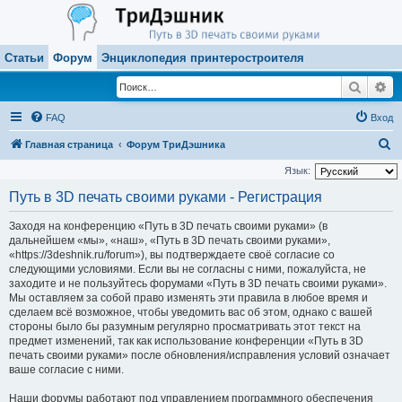
Статьи
Форум
Энциклопедия принтеростроителя
Поиск
Ра
FAQ
Вход
П
Главная страница
Форум ТриДэшника
о
Язык:
и
Путь в 3D печать своими руками - Регистрация
с
Заходя на конференцию «Путь в 3D печать своими руками» (в
к
дальнейшем «мы», «наш», «Путь в 3D печать своими руками»,
«https://3deshnik.ru/forum»), вы подтверждаете своё согласие со
следующими условиями. Если вы не согласны с ними, пожалуйста, не
заходите и не пользуйтесь форумами «Путь в 3D печать своими руками».
Мы оставляем за собой право изменять эти правила в любое время и
сделаем всё возможное, чтобы уведомить вас об этом, однако с вашей
стороны было бы разумным регулярно просматривать этот текст на
предмет изменений, так как использование конференции «Путь в 3D
печать своими руками» после обновления/исправления условий означает
ваше согласие с ними.
Наши форумы работают под управлением программного обеспечения