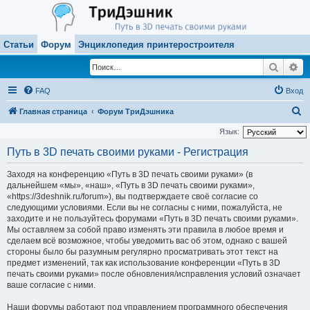
Статьи
Форум
Энциклопедия принтеростроителя
Поиск
Ра
FAQ
Вход
П
Главная страница
Форум ТриДэшника
о
Язык:
и
Путь в 3D печать своими руками - Регистрация
с
Заходя на конференцию «Путь в 3D печать своими руками» (в
к
дальнейшем «мы», «наш», «Путь в 3D печать своими руками»,
«https://3deshnik.ru/forum»), вы подтверждаете своё согласие со
следующими условиями. Если вы не согласны с ними, пожалуйста, не
заходите и не пользуйтесь форумами «Путь в 3D печать своими руками».
Мы оставляем за собой право изменять эти правила в любое время и
сделаем всё возможное, чтобы уведомить вас об этом, однако с вашей
стороны было бы разумным регулярно просматривать этот текст на
предмет изменений, так как использование конференции «Путь в 3D
печать своими руками» после обновления/исправления условий означает
ваше согласие с ними.
Наши форумы работают под управлением программного обеспечения