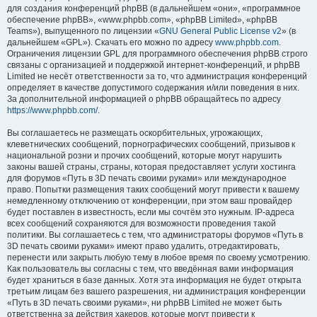
для создания конференций phpBB (в дальнейшем «они», «программное
обеспечение phpBB», «www.phpbb.com», «phpBB Limited», «phpBB
Teams»), выпущенного по лицензии «
GNU General Public License v2
» (в
дальнейшем «GPL»). Скачать его можно по адресу
www.phpbb.com
.
Ограничения лицензии GPL для программного обеспечения phpBB строго
связаны с организацией и поддержкой интернет-конференций, и phpBB
Limited не несёт ответственности за то, что администрация конференций
определяет в качестве допустимого содержания и/или поведения в них.
За дополнительной информацией о phpBB обращайтесь по адресу
https://www.phpbb.com/
.
Вы соглашаетесь не размещать оскорбительных, угрожающих,
клеветнических сообщений, порнографических сообщений, призывов к
национальной розни и прочих сообщений, которые могут нарушить
законы вашей страны, страны, которая предоставляет услуги хостинга
для форумов «Путь в 3D печать своими руками» или международное
право. Попытки размещения таких сообщений могут привести к вашему
немедленному отключению от конференции, при этом ваш провайдер
будет поставлен в известность, если мы сочтём это нужным. IP-адреса
всех сообщений сохраняются для возможности проведения такой
политики. Вы соглашаетесь с тем, что администраторы форумов «Путь в
3D печать своими руками» имеют право удалить, отредактировать,
перенести или закрыть любую тему в любое время по своему усмотрению.
Как пользователь вы согласны с тем, что введённая вами информация
будет храниться в базе данных. Хотя эта информация не будет открыта
третьим лицам без вашего разрешения, ни администрация конференции
«Путь в 3D печать своими руками», ни phpBB Limited не может быть
ответственна за действия хакеров, которые могут привести к