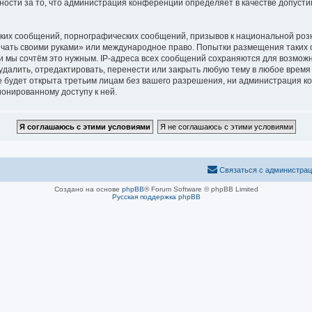
нности за то, что администрация конференций определяет в качестве допуст
ких сообщений, порнографических сообщений, призывов к национальной розн
печать своими руками» или международное право. Попытки размещения таких
и мы сочтём это нужным. IP-адреса всех сообщений сохраняются для возможн
алить, отредактировать, перенести или закрыть любую тему в любое время п
 будет открыта третьим лицам без вашего разрешения, ни администрация ко
ионированному доступу к ней.
Связаться с администра
Создано на основе
phpBB
® Forum Software © phpBB Limited
Русская поддержка phpBB