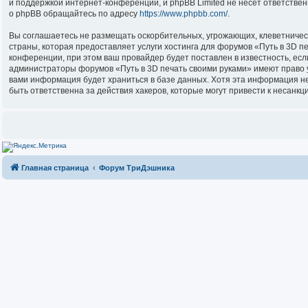
и поддержкой интернет-конференций, и phpBB Limited не несёт ответстве
о phpBB обращайтесь по адресу
https://www.phpbb.com/
.
Вы соглашаетесь не размещать оскорбительных, угрожающих, клеветничес
страны, которая предоставляет услуги хостинга для форумов «Путь в 3D 
конференции, при этом ваш провайдер будет поставлен в известность, есл
администраторы форумов «Путь в 3D печать своими руками» имеют право уд
вами информация будет храниться в базе данных. Хотя эта информация не
быть ответственна за действия хакеров, которые могут привести к несанкц
Главная страница
Форум ТриДэшника