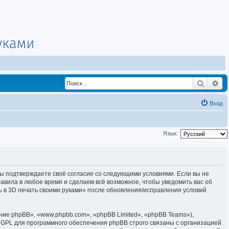
Поиск
Ра
Вход
Язык:
, вы подтверждаете своё согласие со следующими условиями. Если вы не
равила в любое время и сделаем всё возможное, чтобы уведомить вас об
ь в 3D печать своими руками» после обновления/исправления условий
е phpBB», «www.phpbb.com», «phpBB Limited», «phpBB Teams»),
 GPL для программного обеспечения phpBB строго связаны с организацией