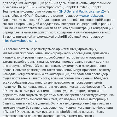
для создания конференций phpBB (в дальнейшем «они», «программное
обеспечение phpBB», «www.phpbb.com», «phpBB Limited», «phpBB
Teams»), выпущенного по лицензии «
GNU General Public License v2
» (в
дальнейшем «GPL»). Скачать его можно по адресу
www.phpbb.com
.
Ограничения лицензии GPL для программного обеспечения phpBB строго
связаны с организацией и поддержкой интернет-конференций, и phpBB
Limited не несёт ответственности за то, что администрация конференций
определяет в качестве допустимого содержания и/или поведения в них.
За дополнительной информацией о phpBB обращайтесь по адресу
https://www.phpbb.com/
.
Вы соглашаетесь не размещать оскорбительных, угрожающих,
клеветнических сообщений, порнографических сообщений, призывов к
национальной розни и прочих сообщений, которые могут нарушить
законы вашей страны, страны, которая предоставляет услуги хостинга
для форумов «Путь в 3D печать своими руками» или международное
право. Попытки размещения таких сообщений могут привести к вашему
немедленному отключению от конференции, при этом ваш провайдер
будет поставлен в известность, если мы сочтём это нужным. IP-адреса
всех сообщений сохраняются для возможности проведения такой
политики. Вы соглашаетесь с тем, что администраторы форумов «Путь в
3D печать своими руками» имеют право удалить, отредактировать,
перенести или закрыть любую тему в любое время по своему усмотрению.
Как пользователь вы согласны с тем, что введённая вами информация
будет храниться в базе данных. Хотя эта информация не будет открыта
третьим лицам без вашего разрешения, ни администрация конференции
«Путь в 3D печать своими руками», ни phpBB Limited не может быть
ответственна за действия хакеров, которые могут привести к