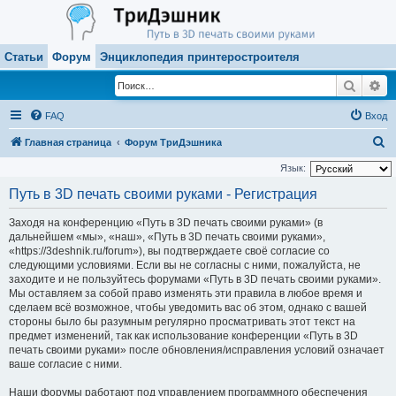
Статьи
Форум
Энциклопедия принтеростроителя
Поиск
Ра
FAQ
Вход
П
Главная страница
Форум ТриДэшника
о
Язык:
и
Путь в 3D печать своими руками - Регистрация
с
Заходя на конференцию «Путь в 3D печать своими руками» (в
к
дальнейшем «мы», «наш», «Путь в 3D печать своими руками»,
«https://3deshnik.ru/forum»), вы подтверждаете своё согласие со
следующими условиями. Если вы не согласны с ними, пожалуйста, не
заходите и не пользуйтесь форумами «Путь в 3D печать своими руками».
Мы оставляем за собой право изменять эти правила в любое время и
сделаем всё возможное, чтобы уведомить вас об этом, однако с вашей
стороны было бы разумным регулярно просматривать этот текст на
предмет изменений, так как использование конференции «Путь в 3D
печать своими руками» после обновления/исправления условий означает
ваше согласие с ними.
Наши форумы работают под управлением программного обеспечения