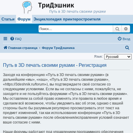
Статьи
Форум
Энциклопедия принтеростроителя
Поиск
Ра
FAQ
Вход
П
Главная страница
Форум ТриДэшника
о
Язык:
и
Путь в 3D печать своими руками - Регистрация
с
Заходя на конференцию «Путь в 3D печать своими руками» (в
к
дальнейшем «мы», «наш», «Путь в 3D печать своими руками»,
«https://3deshnik.ru/forum»), вы подтверждаете своё согласие со
следующими условиями. Если вы не согласны с ними, пожалуйста, не
заходите и не пользуйтесь форумами «Путь в 3D печать своими руками».
Мы оставляем за собой право изменять эти правила в любое время и
сделаем всё возможное, чтобы уведомить вас об этом, однако с вашей
стороны было бы разумным регулярно просматривать этот текст на
предмет изменений, так как использование конференции «Путь в 3D
печать своими руками» после обновления/исправления условий означает
ваше согласие с ними.
Наши форумы работают под управлением программного обеспечения