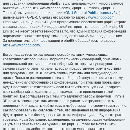
для создания конференций phpBB (в дальнейшем «они», «программное
обеспечение phpBB», «www.phpbb.com», «phpBB Limited», «phpBB
Teams»), выпущенного по лицензии «
GNU General Public License v2
» (в
дальнейшем «GPL»). Скачать его можно по адресу
www.phpbb.com
.
Ограничения лицензии GPL для программного обеспечения phpBB строго
связаны с организацией и поддержкой интернет-конференций, и phpBB
Limited не несёт ответственности за то, что администрация конференций
определяет в качестве допустимого содержания и/или поведения в них.
За дополнительной информацией о phpBB обращайтесь по адресу
https://www.phpbb.com/
.
Вы соглашаетесь не размещать оскорбительных, угрожающих,
клеветнических сообщений, порнографических сообщений, призывов к
национальной розни и прочих сообщений, которые могут нарушить
законы вашей страны, страны, которая предоставляет услуги хостинга
для форумов «Путь в 3D печать своими руками» или международное
право. Попытки размещения таких сообщений могут привести к вашему
немедленному отключению от конференции, при этом ваш провайдер
будет поставлен в известность, если мы сочтём это нужным. IP-адреса
всех сообщений сохраняются для возможности проведения такой
политики. Вы соглашаетесь с тем, что администраторы форумов «Путь в
3D печать своими руками» имеют право удалить, отредактировать,
перенести или закрыть любую тему в любое время по своему усмотрению.
Как пользователь вы согласны с тем, что введённая вами информация
будет храниться в базе данных. Хотя эта информация не будет открыта
третьим лицам без вашего разрешения, ни администрация конференции
«Путь в 3D печать своими руками», ни phpBB Limited не может быть
ответственна за действия хакеров, которые могут привести к