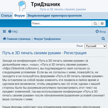
Статьи
Форум
Энциклопедия принтеростроителя
Поиск
Ра
FAQ
Вход
П
Главная страница
Форум ТриДэшника
о
Язык:
и
Путь в 3D печать своими руками - Регистрация
с
Заходя на конференцию «Путь в 3D печать своими руками» (в
к
дальнейшем «мы», «наш», «Путь в 3D печать своими руками»,
«https://3deshnik.ru/forum»), вы подтверждаете своё согласие со
следующими условиями. Если вы не согласны с ними, пожалуйста, не
заходите и не пользуйтесь форумами «Путь в 3D печать своими руками».
Мы оставляем за собой право изменять эти правила в любое время и
сделаем всё возможное, чтобы уведомить вас об этом, однако с вашей
стороны было бы разумным регулярно просматривать этот текст на
предмет изменений, так как использование конференции «Путь в 3D
печать своими руками» после обновления/исправления условий означает
ваше согласие с ними.
Наши форумы работают под управлением программного обеспечения