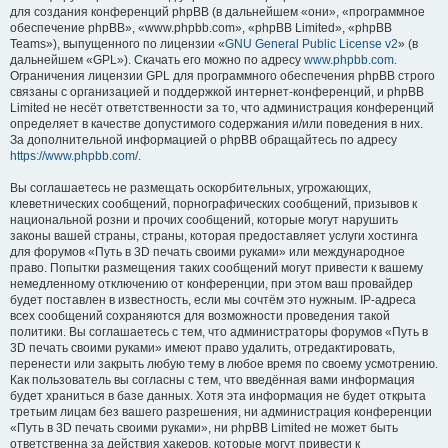
для создания конференций phpBB (в дальнейшем «они», «программное
обеспечение phpBB», «www.phpbb.com», «phpBB Limited», «phpBB
Teams»), выпущенного по лицензии «
GNU General Public License v2
» (в
дальнейшем «GPL»). Скачать его можно по адресу
www.phpbb.com
.
Ограничения лицензии GPL для программного обеспечения phpBB строго
связаны с организацией и поддержкой интернет-конференций, и phpBB
Limited не несёт ответственности за то, что администрация конференций
определяет в качестве допустимого содержания и/или поведения в них.
За дополнительной информацией о phpBB обращайтесь по адресу
https://www.phpbb.com/
.
Вы соглашаетесь не размещать оскорбительных, угрожающих,
клеветнических сообщений, порнографических сообщений, призывов к
национальной розни и прочих сообщений, которые могут нарушить
законы вашей страны, страны, которая предоставляет услуги хостинга
для форумов «Путь в 3D печать своими руками» или международное
право. Попытки размещения таких сообщений могут привести к вашему
немедленному отключению от конференции, при этом ваш провайдер
будет поставлен в известность, если мы сочтём это нужным. IP-адреса
всех сообщений сохраняются для возможности проведения такой
политики. Вы соглашаетесь с тем, что администраторы форумов «Путь в
3D печать своими руками» имеют право удалить, отредактировать,
перенести или закрыть любую тему в любое время по своему усмотрению.
Как пользователь вы согласны с тем, что введённая вами информация
будет храниться в базе данных. Хотя эта информация не будет открыта
третьим лицам без вашего разрешения, ни администрация конференции
«Путь в 3D печать своими руками», ни phpBB Limited не может быть
ответственна за действия хакеров, которые могут привести к