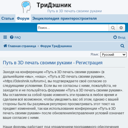
Статьи
Форум
Энциклопедия принтеростроителя
Поиск
Ра
FAQ
Вход
П
Главная страница
Форум ТриДэшника
о
Язык:
и
Путь в 3D печать своими руками - Регистрация
с
Заходя на конференцию «Путь в 3D печать своими руками» (в
к
дальнейшем «мы», «наш», «Путь в 3D печать своими руками»,
«https://3deshnik.ru/forum»), вы подтверждаете своё согласие со
следующими условиями. Если вы не согласны с ними, пожалуйста, не
заходите и не пользуйтесь форумами «Путь в 3D печать своими руками».
Мы оставляем за собой право изменять эти правила в любое время и
сделаем всё возможное, чтобы уведомить вас об этом, однако с вашей
стороны было бы разумным регулярно просматривать этот текст на
предмет изменений, так как использование конференции «Путь в 3D
печать своими руками» после обновления/исправления условий означает
ваше согласие с ними.
Наши форумы работают под управлением программного обеспечения