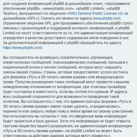
для создания конференций phpBB (в дальнейшем «они», «программное
обеспечение phpBB», «www.phpbb.com», «phpBB Limited», «phpBB
Teams»), выпущенного по лицензии «
GNU General Public License v2
» (в
дальнейшем «GPL»). Скачать его можно по адресу
www.phpbb.com
.
Ограничения лицензии GPL для программного обеспечения phpBB строго
связаны с организацией и поддержкой интернет-конференций, и phpBB
Limited не несёт ответственности за то, что администрация конференций
определяет в качестве допустимого содержания и/или поведения в них.
За дополнительной информацией о phpBB обращайтесь по адресу
https://www.phpbb.com/
.
Вы соглашаетесь не размещать оскорбительных, угрожающих,
клеветнических сообщений, порнографических сообщений, призывов к
национальной розни и прочих сообщений, которые могут нарушить
законы вашей страны, страны, которая предоставляет услуги хостинга
для форумов «Путь в 3D печать своими руками» или международное
право. Попытки размещения таких сообщений могут привести к вашему
немедленному отключению от конференции, при этом ваш провайдер
будет поставлен в известность, если мы сочтём это нужным. IP-адреса
всех сообщений сохраняются для возможности проведения такой
политики. Вы соглашаетесь с тем, что администраторы форумов «Путь в
3D печать своими руками» имеют право удалить, отредактировать,
перенести или закрыть любую тему в любое время по своему усмотрению.
Как пользователь вы согласны с тем, что введённая вами информация
будет храниться в базе данных. Хотя эта информация не будет открыта
третьим лицам без вашего разрешения, ни администрация конференции
«Путь в 3D печать своими руками», ни phpBB Limited не может быть
ответственна за действия хакеров, которые могут привести к