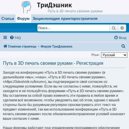
Статьи
Форум
Энциклопедия принтеростроителя
Поиск
Ра
FAQ
Вход
П
Главная страница
Форум ТриДэшника
о
Язык:
и
Путь в 3D печать своими руками - Регистрация
с
Заходя на конференцию «Путь в 3D печать своими руками» (в
к
дальнейшем «мы», «наш», «Путь в 3D печать своими руками»,
«https://3deshnik.ru/forum»), вы подтверждаете своё согласие со
следующими условиями. Если вы не согласны с ними, пожалуйста, не
заходите и не пользуйтесь форумами «Путь в 3D печать своими руками».
Мы оставляем за собой право изменять эти правила в любое время и
сделаем всё возможное, чтобы уведомить вас об этом, однако с вашей
стороны было бы разумным регулярно просматривать этот текст на
предмет изменений, так как использование конференции «Путь в 3D
печать своими руками» после обновления/исправления условий означает
ваше согласие с ними.
Наши форумы работают под управлением программного обеспечения