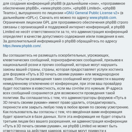
для создания конференций phpBB (в дальнейшем «они», «программное
обеспечение phpBB», «www.phpbb.com», «phpBB Limited», «phpBB
Teams»), выпущенного по лицензии «
GNU General Public License v2
» (в
дальнейшем «GPL»). Скачать его можно по адресу
www.phpbb.com
.
Ограничения лицензии GPL для программного обеспечения phpBB строго
связаны с организацией и поддержкой интернет-конференций, и phpBB
Limited не несёт ответственности за то, что администрация конференций
определяет в качестве допустимого содержания и/или поведения в них.
За дополнительной информацией о phpBB обращайтесь по адресу
https://www.phpbb.com/
.
Вы соглашаетесь не размещать оскорбительных, угрожающих,
клеветнических сообщений, порнографических сообщений, призывов к
национальной розни и прочих сообщений, которые могут нарушить
законы вашей страны, страны, которая предоставляет услуги хостинга
для форумов «Путь в 3D печать своими руками» или международное
право. Попытки размещения таких сообщений могут привести к вашему
немедленному отключению от конференции, при этом ваш провайдер
будет поставлен в известность, если мы сочтём это нужным. IP-адреса
всех сообщений сохраняются для возможности проведения такой
политики. Вы соглашаетесь с тем, что администраторы форумов «Путь в
3D печать своими руками» имеют право удалить, отредактировать,
перенести или закрыть любую тему в любое время по своему усмотрению.
Как пользователь вы согласны с тем, что введённая вами информация
будет храниться в базе данных. Хотя эта информация не будет открыта
третьим лицам без вашего разрешения, ни администрация конференции
«Путь в 3D печать своими руками», ни phpBB Limited не может быть
ответственна за действия хакеров, которые могут привести к