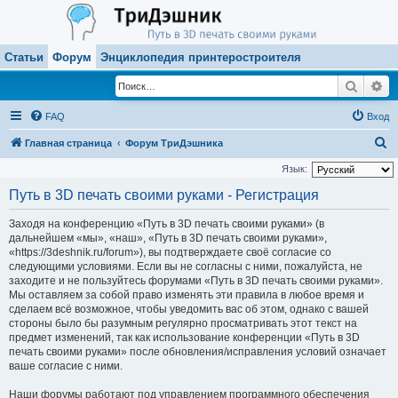
Статьи
Форум
Энциклопедия принтеростроителя
Поиск
Ра
FAQ
Вход
П
Главная страница
Форум ТриДэшника
о
Язык:
и
Путь в 3D печать своими руками - Регистрация
с
Заходя на конференцию «Путь в 3D печать своими руками» (в
к
дальнейшем «мы», «наш», «Путь в 3D печать своими руками»,
«https://3deshnik.ru/forum»), вы подтверждаете своё согласие со
следующими условиями. Если вы не согласны с ними, пожалуйста, не
заходите и не пользуйтесь форумами «Путь в 3D печать своими руками».
Мы оставляем за собой право изменять эти правила в любое время и
сделаем всё возможное, чтобы уведомить вас об этом, однако с вашей
стороны было бы разумным регулярно просматривать этот текст на
предмет изменений, так как использование конференции «Путь в 3D
печать своими руками» после обновления/исправления условий означает
ваше согласие с ними.
Наши форумы работают под управлением программного обеспечения