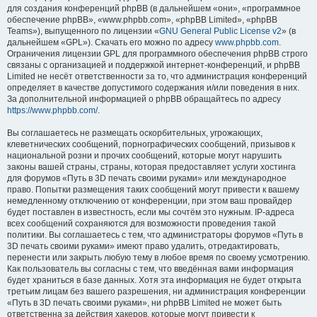
для создания конференций phpBB (в дальнейшем «они», «программное
обеспечение phpBB», «www.phpbb.com», «phpBB Limited», «phpBB
Teams»), выпущенного по лицензии «
GNU General Public License v2
» (в
дальнейшем «GPL»). Скачать его можно по адресу
www.phpbb.com
.
Ограничения лицензии GPL для программного обеспечения phpBB строго
связаны с организацией и поддержкой интернет-конференций, и phpBB
Limited не несёт ответственности за то, что администрация конференций
определяет в качестве допустимого содержания и/или поведения в них.
За дополнительной информацией о phpBB обращайтесь по адресу
https://www.phpbb.com/
.
Вы соглашаетесь не размещать оскорбительных, угрожающих,
клеветнических сообщений, порнографических сообщений, призывов к
национальной розни и прочих сообщений, которые могут нарушить
законы вашей страны, страны, которая предоставляет услуги хостинга
для форумов «Путь в 3D печать своими руками» или международное
право. Попытки размещения таких сообщений могут привести к вашему
немедленному отключению от конференции, при этом ваш провайдер
будет поставлен в известность, если мы сочтём это нужным. IP-адреса
всех сообщений сохраняются для возможности проведения такой
политики. Вы соглашаетесь с тем, что администраторы форумов «Путь в
3D печать своими руками» имеют право удалить, отредактировать,
перенести или закрыть любую тему в любое время по своему усмотрению.
Как пользователь вы согласны с тем, что введённая вами информация
будет храниться в базе данных. Хотя эта информация не будет открыта
третьим лицам без вашего разрешения, ни администрация конференции
«Путь в 3D печать своими руками», ни phpBB Limited не может быть
ответственна за действия хакеров, которые могут привести к