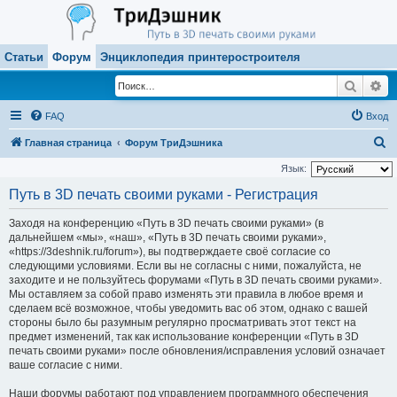
Статьи
Форум
Энциклопедия принтеростроителя
Поиск
Ра
FAQ
Вход
П
Главная страница
Форум ТриДэшника
о
Язык:
и
Путь в 3D печать своими руками - Регистрация
с
Заходя на конференцию «Путь в 3D печать своими руками» (в
к
дальнейшем «мы», «наш», «Путь в 3D печать своими руками»,
«https://3deshnik.ru/forum»), вы подтверждаете своё согласие со
следующими условиями. Если вы не согласны с ними, пожалуйста, не
заходите и не пользуйтесь форумами «Путь в 3D печать своими руками».
Мы оставляем за собой право изменять эти правила в любое время и
сделаем всё возможное, чтобы уведомить вас об этом, однако с вашей
стороны было бы разумным регулярно просматривать этот текст на
предмет изменений, так как использование конференции «Путь в 3D
печать своими руками» после обновления/исправления условий означает
ваше согласие с ними.
Наши форумы работают под управлением программного обеспечения