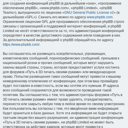
для создания конференций phpBB (в дальнейшем «они», «программное
обеспечение phpBB», «www.phpbb.com», «phpBB Limited», «phpBB
Teams»), выпущенного по лицензии «
GNU General Public License v2
» (в
дальнейшем «GPL»). Скачать его можно по адресу
www.phpbb.com
.
Ограничения лицензии GPL для программного обеспечения phpBB строго
связаны с организацией и поддержкой интернет-конференций, и phpBB
Limited не несёт ответственности за то, что администрация конференций
определяет в качестве допустимого содержания и/или поведения в них.
За дополнительной информацией о phpBB обращайтесь по адресу
https://www.phpbb.com/
.
Вы соглашаетесь не размещать оскорбительных, угрожающих,
клеветнических сообщений, порнографических сообщений, призывов к
национальной розни и прочих сообщений, которые могут нарушить
законы вашей страны, страны, которая предоставляет услуги хостинга
для форумов «Путь в 3D печать своими руками» или международное
право. Попытки размещения таких сообщений могут привести к вашему
немедленному отключению от конференции, при этом ваш провайдер
будет поставлен в известность, если мы сочтём это нужным. IP-адреса
всех сообщений сохраняются для возможности проведения такой
политики. Вы соглашаетесь с тем, что администраторы форумов «Путь в
3D печать своими руками» имеют право удалить, отредактировать,
перенести или закрыть любую тему в любое время по своему усмотрению.
Как пользователь вы согласны с тем, что введённая вами информация
будет храниться в базе данных. Хотя эта информация не будет открыта
третьим лицам без вашего разрешения, ни администрация конференции
«Путь в 3D печать своими руками», ни phpBB Limited не может быть
ответственна за действия хакеров, которые могут привести к