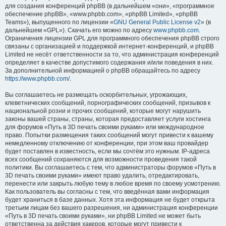
для создания конференций phpBB (в дальнейшем «они», «программное
обеспечение phpBB», «www.phpbb.com», «phpBB Limited», «phpBB
Teams»), выпущенного по лицензии «
GNU General Public License v2
» (в
дальнейшем «GPL»). Скачать его можно по адресу
www.phpbb.com
.
Ограничения лицензии GPL для программного обеспечения phpBB строго
связаны с организацией и поддержкой интернет-конференций, и phpBB
Limited не несёт ответственности за то, что администрация конференций
определяет в качестве допустимого содержания и/или поведения в них.
За дополнительной информацией о phpBB обращайтесь по адресу
https://www.phpbb.com/
.
Вы соглашаетесь не размещать оскорбительных, угрожающих,
клеветнических сообщений, порнографических сообщений, призывов к
национальной розни и прочих сообщений, которые могут нарушить
законы вашей страны, страны, которая предоставляет услуги хостинга
для форумов «Путь в 3D печать своими руками» или международное
право. Попытки размещения таких сообщений могут привести к вашему
немедленному отключению от конференции, при этом ваш провайдер
будет поставлен в известность, если мы сочтём это нужным. IP-адреса
всех сообщений сохраняются для возможности проведения такой
политики. Вы соглашаетесь с тем, что администраторы форумов «Путь в
3D печать своими руками» имеют право удалить, отредактировать,
перенести или закрыть любую тему в любое время по своему усмотрению.
Как пользователь вы согласны с тем, что введённая вами информация
будет храниться в базе данных. Хотя эта информация не будет открыта
третьим лицам без вашего разрешения, ни администрация конференции
«Путь в 3D печать своими руками», ни phpBB Limited не может быть
ответственна за действия хакеров, которые могут привести к