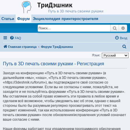
Статьи
Форум
Энциклопедия принтеростроителя
Поиск
Ра
FAQ
Вход
П
Главная страница
Форум ТриДэшника
о
Язык:
и
Путь в 3D печать своими руками - Регистрация
с
Заходя на конференцию «Путь в 3D печать своими руками» (в
к
дальнейшем «мы», «наш», «Путь в 3D печать своими руками»,
«https://3deshnik.ru/forum»), вы подтверждаете своё согласие со
следующими условиями. Если вы не согласны с ними, пожалуйста, не
заходите и не пользуйтесь форумами «Путь в 3D печать своими руками».
Мы оставляем за собой право изменять эти правила в любое время и
сделаем всё возможное, чтобы уведомить вас об этом, однако с вашей
стороны было бы разумным регулярно просматривать этот текст на
предмет изменений, так как использование конференции «Путь в 3D
печать своими руками» после обновления/исправления условий означает
ваше согласие с ними.
Наши форумы работают под управлением программного обеспечения