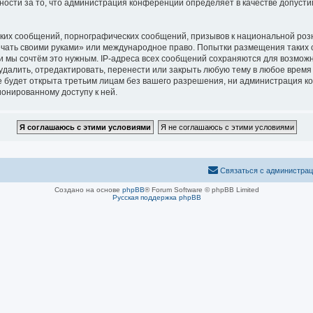
нности за то, что администрация конференций определяет в качестве допуст
ких сообщений, порнографических сообщений, призывов к национальной розн
печать своими руками» или международное право. Попытки размещения таких
и мы сочтём это нужным. IP-адреса всех сообщений сохраняются для возможн
алить, отредактировать, перенести или закрыть любую тему в любое время п
 будет открыта третьим лицам без вашего разрешения, ни администрация ко
ионированному доступу к ней.
Связаться с администра
Создано на основе
phpBB
® Forum Software © phpBB Limited
Русская поддержка phpBB