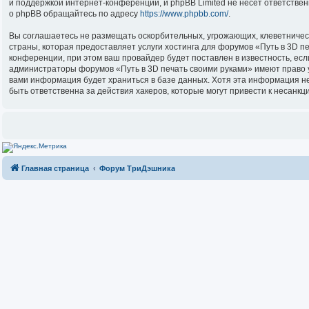
и поддержкой интернет-конференций, и phpBB Limited не несёт ответстве
о phpBB обращайтесь по адресу
https://www.phpbb.com/
.
Вы соглашаетесь не размещать оскорбительных, угрожающих, клеветничес
страны, которая предоставляет услуги хостинга для форумов «Путь в 3D 
конференции, при этом ваш провайдер будет поставлен в известность, есл
администраторы форумов «Путь в 3D печать своими руками» имеют право уд
вами информация будет храниться в базе данных. Хотя эта информация не
быть ответственна за действия хакеров, которые могут привести к несанкц
Главная страница
Форум ТриДэшника