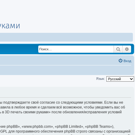
Поиск
Ра
Вход
Язык:
, вы подтверждаете своё согласие со следующими условиями. Если вы не
равила в любое время и сделаем всё возможное, чтобы уведомить вас об
ь в 3D печать своими руками» после обновления/исправления условий
е phpBB», «www.phpbb.com», «phpBB Limited», «phpBB Teams»),
 GPL для программного обеспечения phpBB строго связаны с организацией