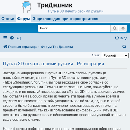
Статьи
Форум
Энциклопедия принтеростроителя
Поиск
Ра
FAQ
Вход
П
Главная страница
Форум ТриДэшника
о
Язык:
и
Путь в 3D печать своими руками - Регистрация
с
Заходя на конференцию «Путь в 3D печать своими руками» (в
к
дальнейшем «мы», «наш», «Путь в 3D печать своими руками»,
«https://3deshnik.ru/forum»), вы подтверждаете своё согласие со
следующими условиями. Если вы не согласны с ними, пожалуйста, не
заходите и не пользуйтесь форумами «Путь в 3D печать своими руками».
Мы оставляем за собой право изменять эти правила в любое время и
сделаем всё возможное, чтобы уведомить вас об этом, однако с вашей
стороны было бы разумным регулярно просматривать этот текст на
предмет изменений, так как использование конференции «Путь в 3D
печать своими руками» после обновления/исправления условий означает
ваше согласие с ними.
Наши форумы работают под управлением программного обеспечения