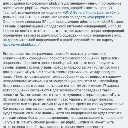
для создания конференций phpBB (в дальнейшем «они», «программное
обеспечение phpBB», «www.phpbb.com», «phpBB Limited», «phpBB
Teams»), выпущенного по лицензии «
GNU General Public License v2
» (в
дальнейшем «GPL»). Скачать его можно по адресу
www.phpbb.com
.
Ограничения лицензии GPL для программного обеспечения phpBB строго
связаны с организацией и поддержкой интернет-конференций, и phpBB
Limited не несёт ответственности за то, что администрация конференций
определяет в качестве допустимого содержания и/или поведения в них.
За дополнительной информацией о phpBB обращайтесь по адресу
https://www.phpbb.com/
.
Вы соглашаетесь не размещать оскорбительных, угрожающих,
клеветнических сообщений, порнографических сообщений, призывов к
национальной розни и прочих сообщений, которые могут нарушить
законы вашей страны, страны, которая предоставляет услуги хостинга
для форумов «Путь в 3D печать своими руками» или международное
право. Попытки размещения таких сообщений могут привести к вашему
немедленному отключению от конференции, при этом ваш провайдер
будет поставлен в известность, если мы сочтём это нужным. IP-адреса
всех сообщений сохраняются для возможности проведения такой
политики. Вы соглашаетесь с тем, что администраторы форумов «Путь в
3D печать своими руками» имеют право удалить, отредактировать,
перенести или закрыть любую тему в любое время по своему усмотрению.
Как пользователь вы согласны с тем, что введённая вами информация
будет храниться в базе данных. Хотя эта информация не будет открыта
третьим лицам без вашего разрешения, ни администрация конференции
«Путь в 3D печать своими руками», ни phpBB Limited не может быть
ответственна за действия хакеров, которые могут привести к