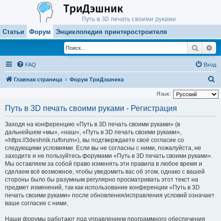
Статьи
Форум
Энциклопедия принтеростроителя
Поиск
Ра
FAQ
Вход
П
Главная страница
Форум ТриДэшника
о
Язык:
и
Путь в 3D печать своими руками - Регистрация
с
Заходя на конференцию «Путь в 3D печать своими руками» (в
к
дальнейшем «мы», «наш», «Путь в 3D печать своими руками»,
«https://3deshnik.ru/forum»), вы подтверждаете своё согласие со
следующими условиями. Если вы не согласны с ними, пожалуйста, не
заходите и не пользуйтесь форумами «Путь в 3D печать своими руками».
Мы оставляем за собой право изменять эти правила в любое время и
сделаем всё возможное, чтобы уведомить вас об этом, однако с вашей
стороны было бы разумным регулярно просматривать этот текст на
предмет изменений, так как использование конференции «Путь в 3D
печать своими руками» после обновления/исправления условий означает
ваше согласие с ними.
Наши форумы работают под управлением программного обеспечения