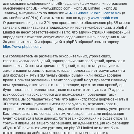
для создания конференций phpBB (в дальнейшем «они», «программное
обеспечение phpBB», «www.phpbb.com», «phpBB Limited», «phpBB
Teams»), выпущенного по лицензии «
GNU General Public License v2
» (в
дальнейшем «GPL»). Скачать его можно по адресу
www.phpbb.com
.
Ограничения лицензии GPL для программного обеспечения phpBB строго
связаны с организацией и поддержкой интернет-конференций, и phpBB
Limited не несёт ответственности за то, что администрация конференций
определяет в качестве допустимого содержания и/или поведения в них.
За дополнительной информацией о phpBB обращайтесь по адресу
https://www.phpbb.com/
.
Вы соглашаетесь не размещать оскорбительных, угрожающих,
клеветнических сообщений, порнографических сообщений, призывов к
национальной розни и прочих сообщений, которые могут нарушить
законы вашей страны, страны, которая предоставляет услуги хостинга
для форумов «Путь в 3D печать своими руками» или международное
право. Попытки размещения таких сообщений могут привести к вашему
немедленному отключению от конференции, при этом ваш провайдер
будет поставлен в известность, если мы сочтём это нужным. IP-адреса
всех сообщений сохраняются для возможности проведения такой
политики. Вы соглашаетесь с тем, что администраторы форумов «Путь в
3D печать своими руками» имеют право удалить, отредактировать,
перенести или закрыть любую тему в любое время по своему усмотрению.
Как пользователь вы согласны с тем, что введённая вами информация
будет храниться в базе данных. Хотя эта информация не будет открыта
третьим лицам без вашего разрешения, ни администрация конференции
«Путь в 3D печать своими руками», ни phpBB Limited не может быть
ответственна за действия хакеров, которые могут привести к