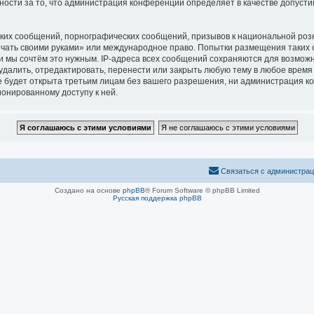
нности за то, что администрация конференций определяет в качестве допуст
ких сообщений, порнографических сообщений, призывов к национальной розн
печать своими руками» или международное право. Попытки размещения таких
и мы сочтём это нужным. IP-адреса всех сообщений сохраняются для возможн
алить, отредактировать, перенести или закрыть любую тему в любое время п
 будет открыта третьим лицам без вашего разрешения, ни администрация ко
ионированному доступу к ней.
Связаться с администра
Создано на основе
phpBB
® Forum Software © phpBB Limited
Русская поддержка phpBB