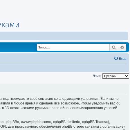
Поиск
Ра
Вход
Язык:
, вы подтверждаете своё согласие со следующими условиями. Если вы не
равила в любое время и сделаем всё возможное, чтобы уведомить вас об
ь в 3D печать своими руками» после обновления/исправления условий
е phpBB», «www.phpbb.com», «phpBB Limited», «phpBB Teams»),
 GPL для программного обеспечения phpBB строго связаны с организацией