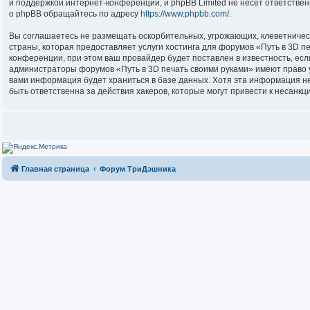
и поддержкой интернет-конференций, и phpBB Limited не несёт ответстве
о phpBB обращайтесь по адресу
https://www.phpbb.com/
.
Вы соглашаетесь не размещать оскорбительных, угрожающих, клеветничес
страны, которая предоставляет услуги хостинга для форумов «Путь в 3D 
конференции, при этом ваш провайдер будет поставлен в известность, есл
администраторы форумов «Путь в 3D печать своими руками» имеют право уд
вами информация будет храниться в базе данных. Хотя эта информация не
быть ответственна за действия хакеров, которые могут привести к несанкц
Главная страница
Форум ТриДэшника