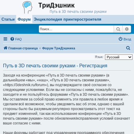
Статьи
Форум
Энциклопедия принтеростроителя
Поиск
Ра
FAQ
Вход
П
Главная страница
Форум ТриДэшника
о
Язык:
и
Путь в 3D печать своими руками - Регистрация
с
Заходя на конференцию «Путь в 3D печать своими руками» (в
к
дальнейшем «мы», «наш», «Путь в 3D печать своими руками»,
«https://3deshnik.ru/forum»), вы подтверждаете своё согласие со
следующими условиями. Если вы не согласны с ними, пожалуйста, не
заходите и не пользуйтесь форумами «Путь в 3D печать своими руками».
Мы оставляем за собой право изменять эти правила в любое время и
сделаем всё возможное, чтобы уведомить вас об этом, однако с вашей
стороны было бы разумным регулярно просматривать этот текст на
предмет изменений, так как использование конференции «Путь в 3D
печать своими руками» после обновления/исправления условий означает
ваше согласие с ними.
Наши форумы работают под управлением программного обеспечения