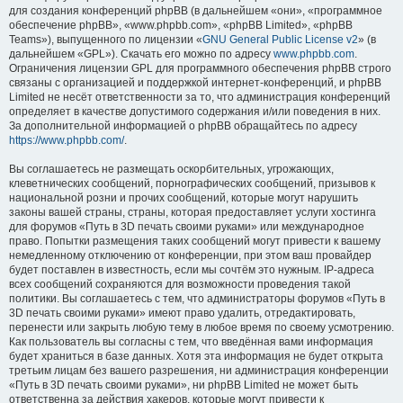
для создания конференций phpBB (в дальнейшем «они», «программное
обеспечение phpBB», «www.phpbb.com», «phpBB Limited», «phpBB
Teams»), выпущенного по лицензии «
GNU General Public License v2
» (в
дальнейшем «GPL»). Скачать его можно по адресу
www.phpbb.com
.
Ограничения лицензии GPL для программного обеспечения phpBB строго
связаны с организацией и поддержкой интернет-конференций, и phpBB
Limited не несёт ответственности за то, что администрация конференций
определяет в качестве допустимого содержания и/или поведения в них.
За дополнительной информацией о phpBB обращайтесь по адресу
https://www.phpbb.com/
.
Вы соглашаетесь не размещать оскорбительных, угрожающих,
клеветнических сообщений, порнографических сообщений, призывов к
национальной розни и прочих сообщений, которые могут нарушить
законы вашей страны, страны, которая предоставляет услуги хостинга
для форумов «Путь в 3D печать своими руками» или международное
право. Попытки размещения таких сообщений могут привести к вашему
немедленному отключению от конференции, при этом ваш провайдер
будет поставлен в известность, если мы сочтём это нужным. IP-адреса
всех сообщений сохраняются для возможности проведения такой
политики. Вы соглашаетесь с тем, что администраторы форумов «Путь в
3D печать своими руками» имеют право удалить, отредактировать,
перенести или закрыть любую тему в любое время по своему усмотрению.
Как пользователь вы согласны с тем, что введённая вами информация
будет храниться в базе данных. Хотя эта информация не будет открыта
третьим лицам без вашего разрешения, ни администрация конференции
«Путь в 3D печать своими руками», ни phpBB Limited не может быть
ответственна за действия хакеров, которые могут привести к