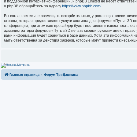
и поддержкой интернет-конференций, и phpBB Limited не несёт ответстве
о phpBB обращайтесь по адресу
https://www.phpbb.com/
.
Вы соглашаетесь не размещать оскорбительных, угрожающих, клеветничес
страны, которая предоставляет услуги хостинга для форумов «Путь в 3D 
конференции, при этом ваш провайдер будет поставлен в известность, есл
администраторы форумов «Путь в 3D печать своими руками» имеют право уд
вами информация будет храниться в базе данных. Хотя эта информация не
быть ответственна за действия хакеров, которые могут привести к несанкц
Главная страница
Форум ТриДэшника