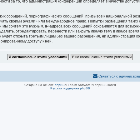
нности за то, что администрация конференций определяет в качестве допуст
ких сообщений, порнографических сообщений, призывов к национальной розн
печать своими руками» или международное право. Попытки размещения таких
и мы сочтём это нужным. IP-адреса всех сообщений сохраняются для возможн
алить, отредактировать, перенести или закрыть любую тему в любое время п
 будет открыта третьим лицам без вашего разрешения, ни администрация ко
ионированному доступу к ней.
Связаться с администра
Создано на основе
phpBB
® Forum Software © phpBB Limited
Русская поддержка phpBB