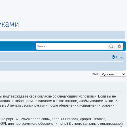
Поиск
Ра
Вход
Язык:
, вы подтверждаете своё согласие со следующими условиями. Если вы не
равила в любое время и сделаем всё возможное, чтобы уведомить вас об
ь в 3D печать своими руками» после обновления/исправления условий
е phpBB», «www.phpbb.com», «phpBB Limited», «phpBB Teams»),
 GPL для программного обеспечения phpBB строго связаны с организацией