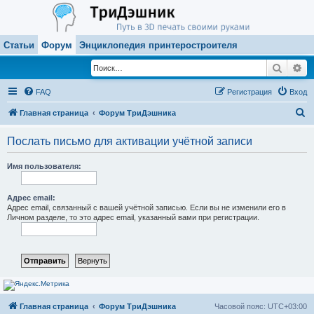
Статьи
Форум
Энциклопедия принтеростроителя
Поиск
Ра
FAQ
Регистрация
Вход
П
Главная страница
Форум ТриДэшника
о
Послать письмо для активации учётной записи
и
с
Имя пользователя:
к
Адрес email:
Адрес email, связанный с вашей учётной записью. Если вы не изменили его в
Личном разделе, то это адрес email, указанный вами при регистрации.
Главная страница
Форум ТриДэшника
Часовой пояс:
UTC+03:00