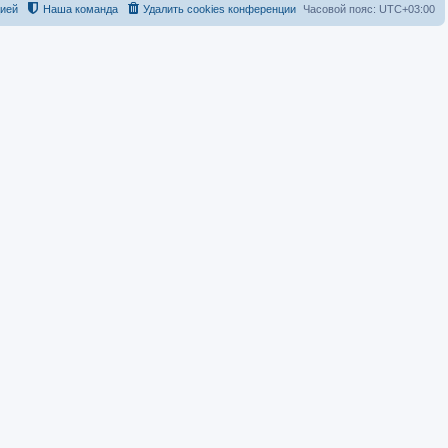
цией
Наша команда
Удалить cookies конференции
Часовой пояс:
UTC+03:00