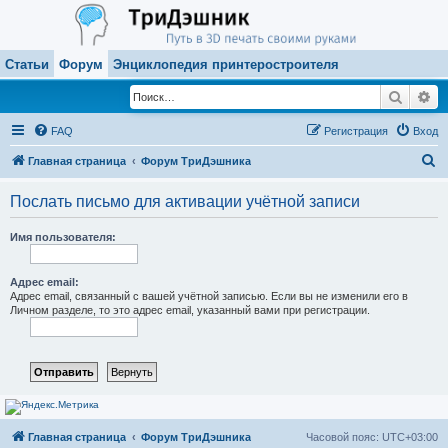
Статьи
Форум
Энциклопедия принтеростроителя
Поиск
Ра
FAQ
Регистрация
Вход
П
Главная страница
Форум ТриДэшника
о
Послать письмо для активации учётной записи
и
с
Имя пользователя:
к
Адрес email:
Адрес email, связанный с вашей учётной записью. Если вы не изменили его в
Личном разделе, то это адрес email, указанный вами при регистрации.
Главная страница
Форум ТриДэшника
Часовой пояс:
UTC+03:00