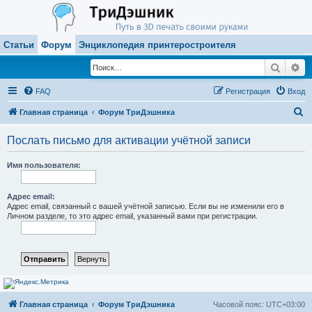
Статьи
Форум
Энциклопедия принтеростроителя
Поиск
Ра
FAQ
Регистрация
Вход
П
Главная страница
Форум ТриДэшника
о
Послать письмо для активации учётной записи
и
с
Имя пользователя:
к
Адрес email:
Адрес email, связанный с вашей учётной записью. Если вы не изменили его в
Личном разделе, то это адрес email, указанный вами при регистрации.
Главная страница
Форум ТриДэшника
Часовой пояс:
UTC+03:00