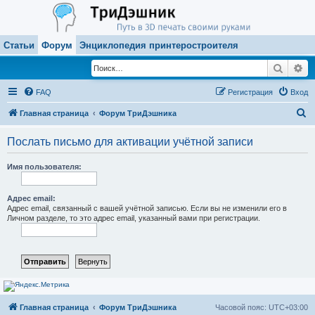
Статьи
Форум
Энциклопедия принтеростроителя
Поиск
Ра
FAQ
Регистрация
Вход
П
Главная страница
Форум ТриДэшника
о
Послать письмо для активации учётной записи
и
с
Имя пользователя:
к
Адрес email:
Адрес email, связанный с вашей учётной записью. Если вы не изменили его в
Личном разделе, то это адрес email, указанный вами при регистрации.
Главная страница
Форум ТриДэшника
Часовой пояс:
UTC+03:00