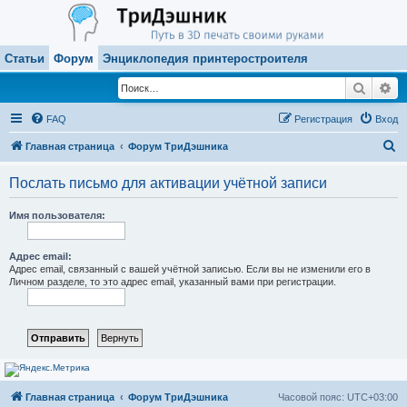
Статьи
Форум
Энциклопедия принтеростроителя
Поиск
Ра
FAQ
Регистрация
Вход
П
Главная страница
Форум ТриДэшника
о
Послать письмо для активации учётной записи
и
с
Имя пользователя:
к
Адрес email:
Адрес email, связанный с вашей учётной записью. Если вы не изменили его в
Личном разделе, то это адрес email, указанный вами при регистрации.
Главная страница
Форум ТриДэшника
Часовой пояс:
UTC+03:00