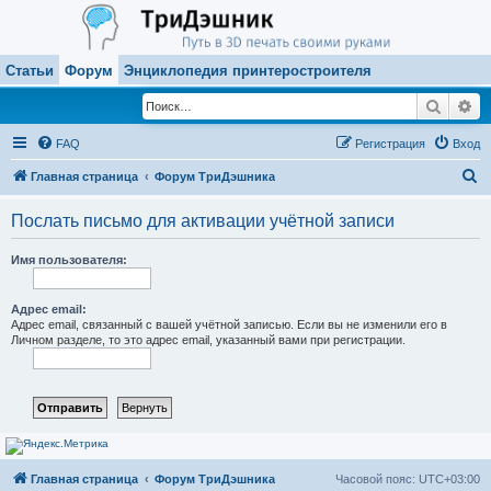
Статьи
Форум
Энциклопедия принтеростроителя
Поиск
Ра
FAQ
Регистрация
Вход
П
Главная страница
Форум ТриДэшника
о
Послать письмо для активации учётной записи
и
с
Имя пользователя:
к
Адрес email:
Адрес email, связанный с вашей учётной записью. Если вы не изменили его в
Личном разделе, то это адрес email, указанный вами при регистрации.
Главная страница
Форум ТриДэшника
Часовой пояс:
UTC+03:00