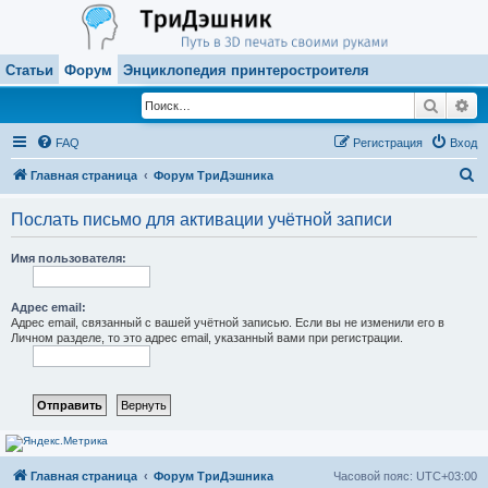
Статьи
Форум
Энциклопедия принтеростроителя
Поиск
Ра
FAQ
Регистрация
Вход
П
Главная страница
Форум ТриДэшника
о
Послать письмо для активации учётной записи
и
с
Имя пользователя:
к
Адрес email:
Адрес email, связанный с вашей учётной записью. Если вы не изменили его в
Личном разделе, то это адрес email, указанный вами при регистрации.
Главная страница
Форум ТриДэшника
Часовой пояс:
UTC+03:00