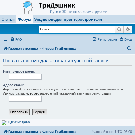
Статьи
Форум
Энциклопедия принтеростроителя
Поиск
Ра
FAQ
Регистрация
Вход
П
Главная страница
Форум ТриДэшника
о
Послать письмо для активации учётной записи
и
с
Имя пользователя:
к
Адрес email:
Адрес email, связанный с вашей учётной записью. Если вы не изменили его в
Личном разделе, то это адрес email, указанный вами при регистрации.
Главная страница
Форум ТриДэшника
Часовой пояс:
UTC+03:00